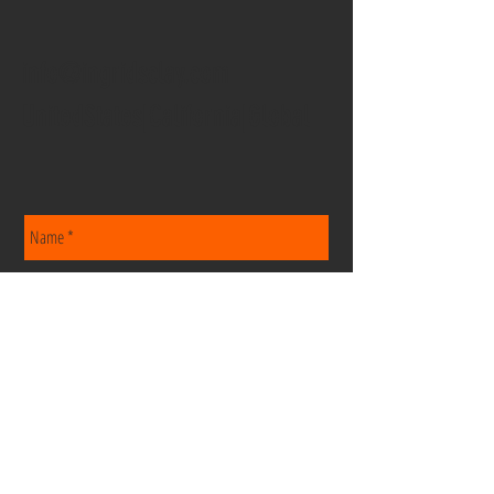
info@ingridsclay.com
UnitedStates|California|Global