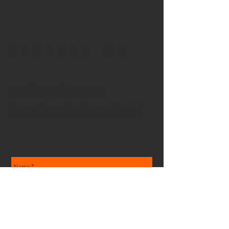
CONTACT ME
info@ingridsclay.com
UnitedStates|California|Global